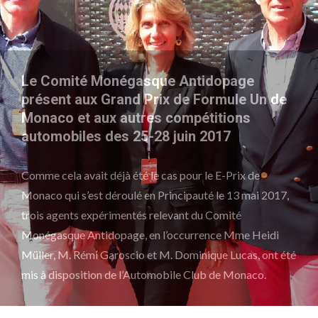
Le Comité Monégasque Antidopage
présent aux Grand Prix de Formule Un de
Monaco et aux autres compétitions
automobiles des 25-28 juin 2017
Comme cela avait déjà été le cas pour le E-Prix de
Monaco qui s’est déroulé en Principauté le 13 mai 2017,
trois agents expérimentés relevant du Comité
Monégasque Antidopage, en l’occurrence Mme Heidi
Müller, M. Rémi Garoscio et M. Dominique Lucas, ont été
mis à disposition de l’Automobile Club de Monaco.