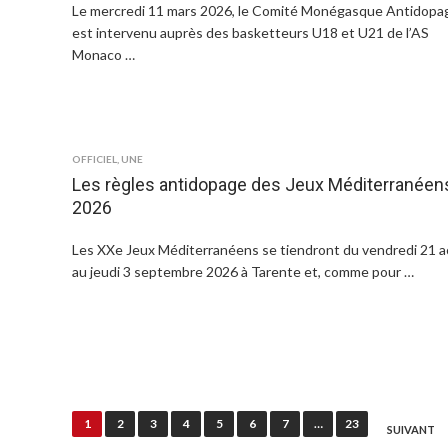
Le mercredi 11 mars 2026, le Comité Monégasque Antidopa
est intervenu auprès des basketteurs U18 et U21 de l’AS
Monaco …
OFFICIEL
,
UNE
Les règles antidopage des Jeux Méditerranéen
2026
Les XXe Jeux Méditerranéens se tiendront du vendredi 21 
au jeudi 3 septembre 2026 à Tarente et, comme pour …
N
1
2
3
4
5
6
7
…
23
SUIVANT