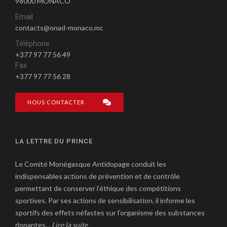
98000 MONACO
Email
contacts@onad-monaco.mc
Téléphone
+377 97 77 56 49
Fax
+377 97 77 56 28
NOUS CONTACTER
LA LETTRE DU PRINCE
Le Comité Monégasque Antidopage conduit les
indispensables actions de prévention et de contrôle
permettant de conserver l’éthique des compétitions
sportives. Par ses actions de sensibilisation, il informe les
sportifs des effets néfastes sur l’organisme des substances
dopantes...
Lire la suite