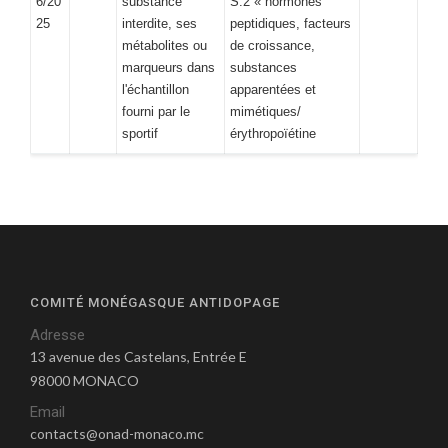
6/20
substance
S.2 « hormones
25
interdite, ses
peptidiques, facteurs
métabolites ou
de croissance,
marqueurs dans
substances
l'échantillon
apparentées et
fourni par le
mimétiques/
sportif
érythropoïétine
COMITÉ MONÉGASQUE ANTIDOPAGE
Adresse
13 avenue des Castelans, Entrée E
98000 MONACO
Email
contacts@onad-monaco.mc