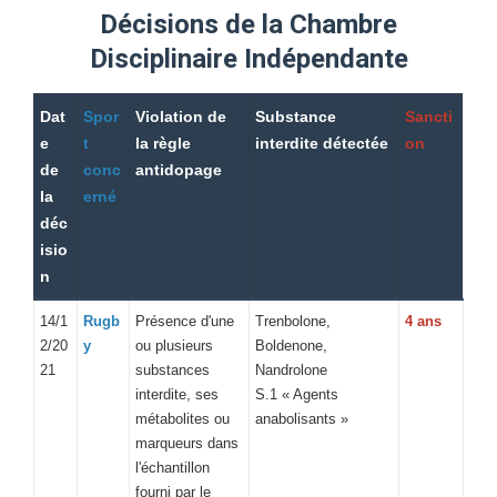
Décisions de la Chambre
Disciplinaire Indépendante
Dat
Spor
Violation de
Substance
Sancti
e
t
la règle
interdite détectée
on
de
conc
antidopage
la
erné
déc
isio
n
14/1
Rugb
Présence d'une
Trenbolone,
4 ans
2/20
y
ou plusieurs
Boldenone,
21
substances
Nandrolone
interdite, ses
S.1 « Agents
métabolites ou
anabolisants »
marqueurs dans
l'échantillon
fourni par le