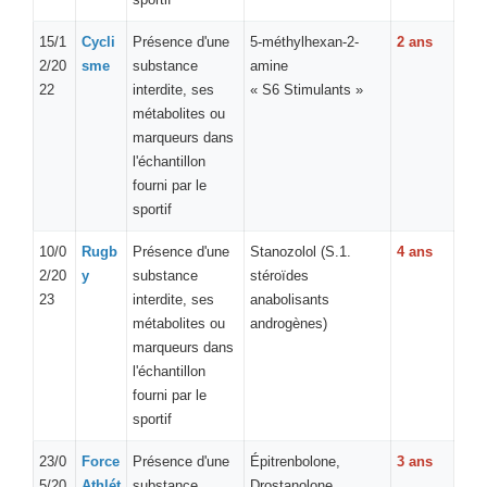
15/1
Cycli
Présence d'une
5-méthylhexan-2-
2 ans
2/20
sme
substance
amine
22
interdite, ses
« S6 Stimulants »
métabolites ou
marqueurs dans
l'échantillon
fourni par le
sportif
10/0
Rugb
Présence d'une
Stanozolol (S.1.
4 ans
2/20
y
substance
stéroïdes
23
interdite, ses
anabolisants
métabolites ou
androgènes)
marqueurs dans
l'échantillon
fourni par le
sportif
23/0
Force
Présence d'une
Épitrenbolone,
3 ans
5/20
Athlét
substance
Drostanolone,