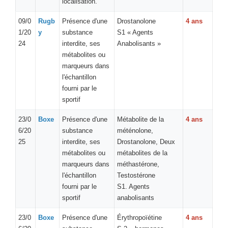
localisation.
09/0
Rugb
Présence d'une
Drostanolone
4 ans
1/20
y
substance
S1 « Agents
24
interdite, ses
Anabolisants »
métabolites ou
marqueurs dans
l'échantillon
fourni par le
sportif
23/0
Boxe
Présence d'une
Métabolite de la
4 ans
6/20
substance
méténolone,
25
interdite, ses
Drostanolone, Deux
métabolites ou
métabolites de la
marqueurs dans
méthastérone,
l'échantillon
Testostérone
fourni par le
S1. Agents
sportif
anabolisants
23/0
Boxe
Présence d'une
Érythropoïétine
4 ans