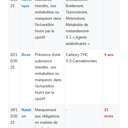
23
ique
interdite, ses
Boldenone,
métabolites ou
Testostérone,
marqueurs dans
Metenolone,
l'échantillon
Métabolite de
fourni par le
metandienone
sportif
S.1 « Agents
anabolisants »
02/1
Boxe
Présence d'une
Carboxy-THC
4 ans
0/20
substance
S.8 Cannabinoïdes
23
interdite, ses
métabolites ou
marqueurs dans
l'échantillon
fourni par le
sportif
18/1
Natati
Manquement
-
21
2/20
on
aux obligations
mois
23
en matière de