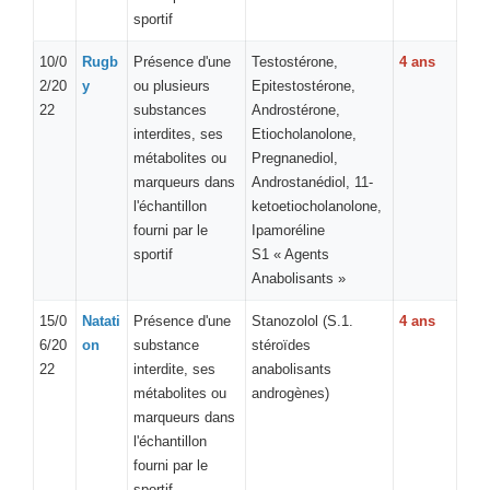
sportif
10/0
Rugb
Présence d'une
Testostérone,
4 ans
2/20
y
ou plusieurs
Epitestostérone,
22
substances
Androstérone,
interdites, ses
Etiocholanolone,
métabolites ou
Pregnanediol,
marqueurs dans
Androstanédiol, 11-
l'échantillon
ketoetiocholanolone,
fourni par le
Ipamoréline
sportif
S1 « Agents
Anabolisants »
15/0
Natati
Présence d'une
Stanozolol (S.1.
4 ans
6/20
on
substance
stéroïdes
22
interdite, ses
anabolisants
métabolites ou
androgènes)
marqueurs dans
l'échantillon
fourni par le
sportif