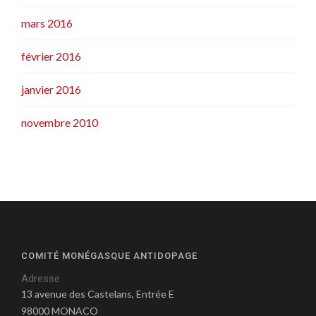
mars 2016
février 2016
janvier 2016
novembre 2010
COMITÉ MONÉGASQUE ANTIDOPAGE
Adresse
13 avenue des Castelans, Entrée E
98000 MONACO