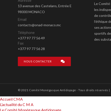
Adresse
Le Comité
13 avenue des Castelans, Entrée E
les indisp
98000 MONACO
de contrôl
Email
l’éthique d
contacts@onad-monaco.mc
ses actions
Téléphone
sportifs de
+377 97 77 56 49
des substa
Fax
+377 97 77 56 28
NOUS CONTACTER
© 2021 Comité Monégasque Antidopage - Tous droits réservés |
Accueil CMA
L’actualité du C M A
Le Comité Monégasque Antidopage