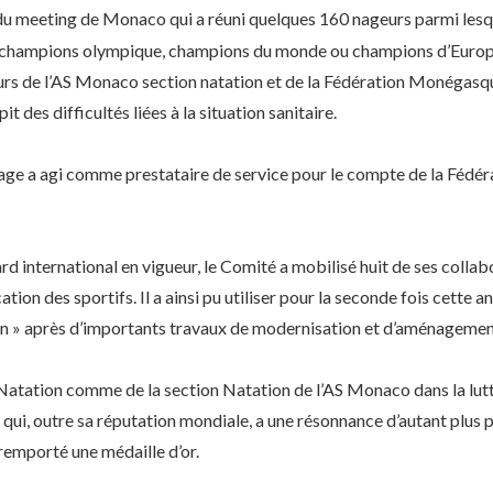
du meeting de Monaco qui a réuni quelques 160 nageurs parmi le
té champions olympique, champions du monde ou champions d’Europe
urs de l’AS Monaco section natation et de la Fédération Monégasq
it des difficultés liées à la situation sanitaire.
 a agi comme prestataire de service pour le compte de la Fédér
 international en vigueur, le Comité a mobilisé huit de ses collabo
tion des sportifs. Il a ainsi pu utiliser pour la seconde fois cette 
n » après d’importants travaux de modernisation et d’aménagement 
tation comme de la section Natation de l’AS Monaco dans la lutte 
 qui, outre sa réputation mondiale, a une résonnance d’autant plus p
remporté une médaille d’or.