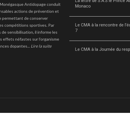
La lettre de S.A.S le Prince Al
 Monégasque Antidopage conduit
Monaco
ensables actions de prévention et
e permettant de conserver
Le CMA à la rencontre de l’é
es compétitions sportives. Par
7
 de sensibilisation, il informe les
s effets néfastes sur l’organisme
nces dopantes...
Lire la suite
Le CMA à la Journée du res