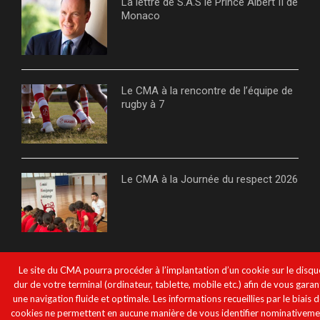
La lettre de S.A.S le Prince Albert II de
Monaco
Le CMA à la rencontre de l’équipe de
rugby à 7
Le CMA à la Journée du respect 2026
Le site du CMA pourra procéder à l’implantation d’un cookie sur le disqu
NOS PARTENAIRES
dur de votre terminal (ordinateur, tablette, mobile etc.) afin de vous garan
une navigation fluide et optimale. Les informations recueillies par le biais 
Agence mondiale antidopage
cookies ne permettent en aucune manière de vous identifier nominativeme