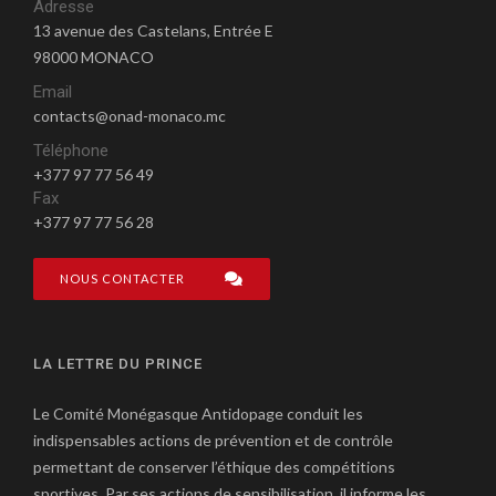
Adresse
13 avenue des Castelans, Entrée E
98000 MONACO
Email
contacts@onad-monaco.mc
Téléphone
+377 97 77 56 49
Fax
+377 97 77 56 28
NOUS CONTACTER
LA LETTRE DU PRINCE
Le Comité Monégasque Antidopage conduit les
indispensables actions de prévention et de contrôle
permettant de conserver l’éthique des compétitions
sportives. Par ses actions de sensibilisation, il informe les