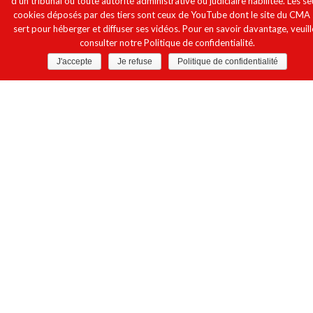
d’un tribunal ou toute autorité administrative ou judiciaire habilitée. Les se
cookies déposés par des tiers sont ceux de YouTube dont le site du CMA 
sert pour héberger et diffuser ses vidéos. Pour en savoir davantage, veuill
consulter notre Politique de confidentialité.
J'accepte
Je refuse
Politique de confidentialité
MONITORING PROGRAM
In consultation with signatories and governments,
WADA will establish a monitoring program for
substances that are not on the Prohibited List but that it
should monitor to determine the prevalence of use in
sport.