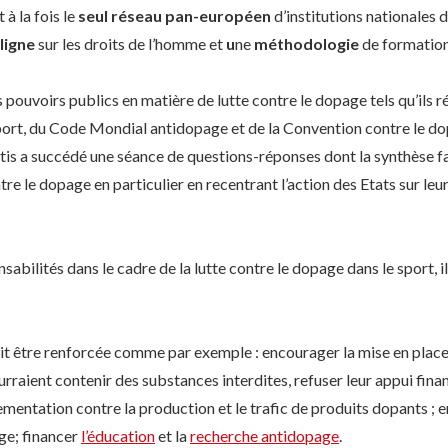
à la fois le
seul réseau pan-européen
d’institutions nationales 
ligne
sur les droits de l’homme et
u
ne
méthodologie
de formation
 pouvoirs publics en matière de lutte contre le dopage tels qu’ils r
ort, du Code Mondial antidopage et de la Convention contre le do
ertis a succédé une séance de questions-réponses dont la synthèse fa
ntre le dopage en particulier en recentrant l’action des Etats sur leu
bilités dans le cadre de la lutte contre le dopage dans le sport, 
it être renforcée comme par exemple : encourager la mise en place
urraient contenir des substances interdites, refuser leur appui fin
ementation contre la production et le trafic de produits dopants ;
age; financer
l’éducation
et la
recherche antidopage
.