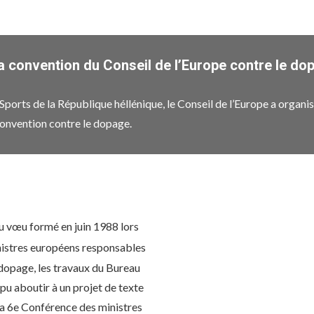
 convention du Conseil de l’Europe contre le dop
 Sports de la République héllénique, le Conseil de l’Europe a organ
Convention contre le dopage.
u vœu formé en juin 1988 lors
nistres européens responsables
 dopage, les travaux du Bureau
u aboutir à un projet de texte
la 6e Conférence des ministres