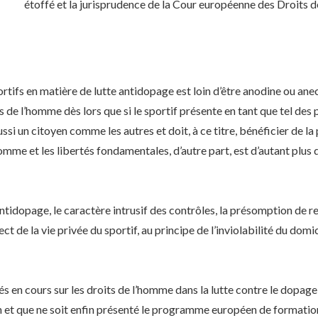
étoffé et la jurisprudence de la Cour européenne des Droits 
ifs en matière de lutte antidopage est loin d’être anodine ou anecdo
 de l’homme dès lors que si le sportif présente en tant que tel des 
ussi un citoyen comme les autres et doit, à ce titre, bénéficier de l
’homme et les libertés fondamentales, d’autre part, est d’autant plus d
antidopage, le caractère intrusif des contrôles, la présomption de 
t de la vie privée du sportif, au principe de l’inviolabilité du domi
és en cours sur les droits de l’homme dans la lutte contre le dopag
n et que ne soit enfin présenté le programme européen de formatio