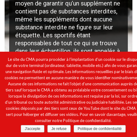
moyen de garantir qu’un supplément ne
contient pas de substances interdites,
même les suppléments dont aucune
substance interdite ne figure sur leur
étiquette. Les sportifs étant
responsables de tout ce qui se trouve
dans leur échantillon, ils sont appelés à
faire preuve de la plus grande vigilance.
Le site du CMA pourra procéder à l’implantation d’un cookie sur le disqu
dur de votre terminal (ordinateur, tablette, mobile etc.) afin de vous garan
une navigation fluide et optimale. Les informations recueillies par le biais 
cookies ne permettent en aucune manière de vous identifier nominativeme
Aucune de ces informations ne fait l’objet d’une communication auprès d
tiers sauf lorsque le CMA a obtenu au préalable votre consentement ou b
lorsque la divulgation de ces informations est requise par la loi, sur ordr
d’un tribunal ou toute autorité administrative ou judiciaire habilitée. Les se
cookies déposés par des tiers sont ceux de YouTube dont le site du CMA 
sert pour héberger et diffuser ses vidéos. Pour en savoir davantage, veuill
consulter notre Politique de confidentialité.
J'accepte
Je refuse
Politique de confidentialité
POLITIQUE EN MATIÈRE D’INJECTION