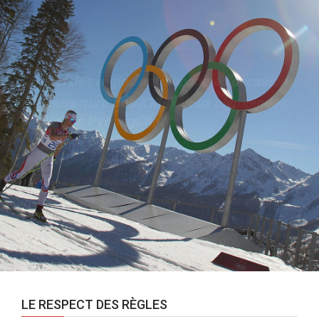
Rappel des règles antidopage à l’occasion
e
de l’ouverture des XXIII
Jeux olympiques
d’hiver de PyeongChang.
Le Comité Monégasque Antidopage rappelle ci-dessous
à toutes fins utiles quelques informations relatives aux
règles et responsabilités antidopage s’appliquant aux
sportifs qui défendront les couleurs de la Principauté de
Monaco aux prochains Jeux Olympiques d’hiver.
LE RESPECT DES RÈGLES