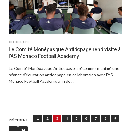
OFFICIEL
,
UNE
Le Comité Monégasque Antidopage rend visite à
l’AS Monaco Football Academy
Le Comité Monégasque Antidopage a récemment animé une
séance d’éducation antidopage en collaboration avec l’AS
Monaco Football Academy, afin de …
N
1
2
3
4
5
6
7
8
9
PRÉCÉDENT
a
…
14