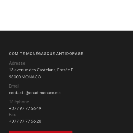
COMITÉ MONÉGASQUE ANTIDOPAGE
Adresse
13 avenue des Castelans, Entrée E
98000 MONACO
Email
contacts@onad-monaco.mc
Téléphone
+377 97 77 56 49
Fax
+377 97 77 56 28