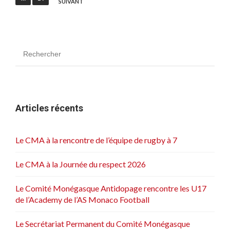
SUIVANT
v
i
g
a
t
i
o
Articles récents
n
d
Le CMA à la rencontre de l’équipe de rugby à 7
e
Le CMA à la Journée du respect 2026
s
a
Le Comité Monégasque Antidopage rencontre les U17
r
de l’Academy de l’AS Monaco Football
t
Le Secrétariat Permanent du Comité Monégasque