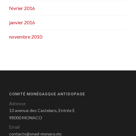
février 2016
janvier 2016
novembre 2010
COMITÉ MONÉGASQUE ANTIDOPAGE
Adresse
13 avenue des Castelans, Entrée E
98000 MONACO
Email
contacts@onad-monaco.mc